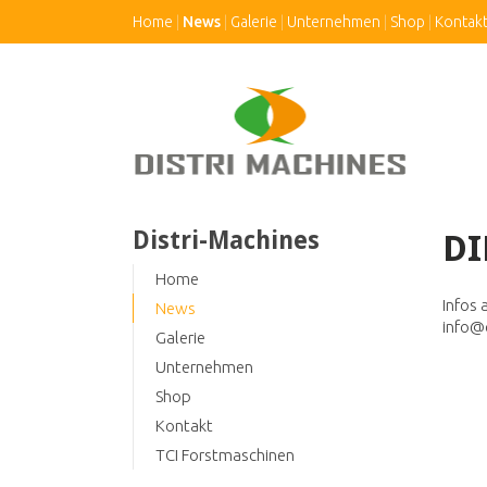
Home
News
Galerie
Unternehmen
Shop
Kontak
Distri-Machines
DI
Home
Infos 
News
info@
Galerie
Unternehmen
Shop
Kontakt
TCI Forstmaschinen