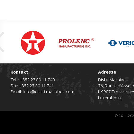
Kontakt
Adresse
Tel.:
+352 27 80 11 740
Distri-Machines
Fax: +352 27 80 11 741
76, Route d'Assel
Email:
info@distri-machines.com
L-9907
Troisvierge
Luxembourg
© 2011-202