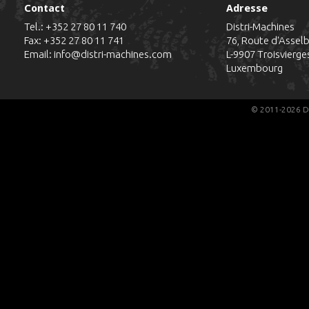
Contact
Adresse
Tel.:
+352 27 80 11 740
Distri-Machines
Fax: +352 27 80 11 741
76, Route d'Assel
Email:
info@distri-machines.com
L-9907
Troisvierge
Luxembourg
© 2011-2026 Di