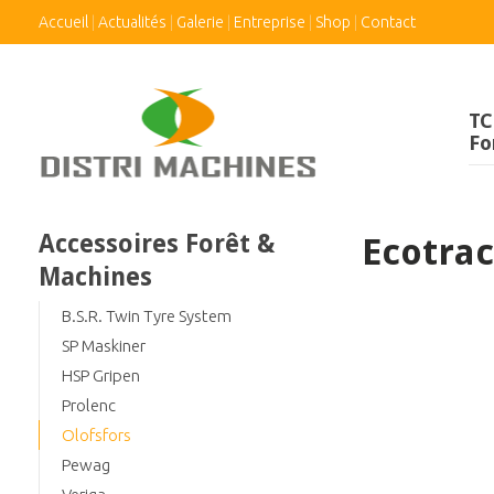
Accueil
Actualités
Galerie
Entreprise
Shop
Contact
TC
Fo
Accessoires Forêt &
Ecotra
Machines
B.S.R. Twin Tyre System
SP Maskiner
HSP Gripen
Prolenc
Olofsfors
Pewag