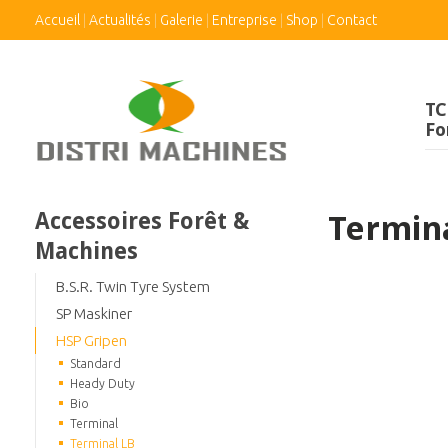
Accueil
Actualités
Galerie
Entreprise
Shop
Contact
TC
Fo
Accessoires Forêt &
Termin
Machines
B.S.R. Twin Tyre System
SP Maskiner
HSP Gripen
Standard
Heady Duty
Bio
Terminal
Terminal LB