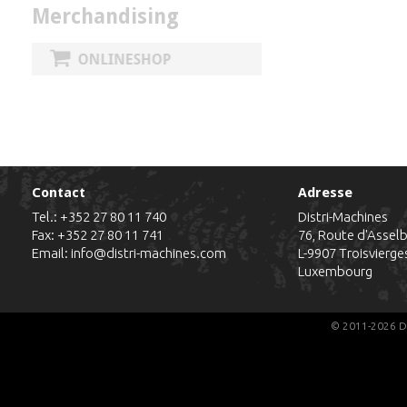
Merchandising
Contact
Adresse
Tel.:
+352 27 80 11 740
Distri-Machines
Fax: +352 27 80 11 741
76, Route d'Assel
Email:
info@distri-machines.com
L-9907
Troisvierge
Luxembourg
© 2011-2026 Di